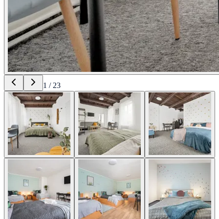
1
/
23