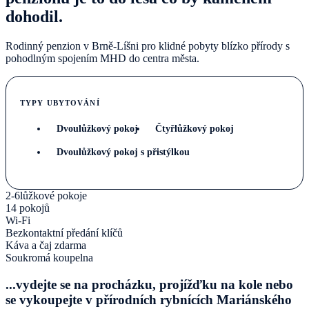
dohodil.
Rodinný penzion v Brně-Líšni pro klidné pobyty blízko přírody s
pohodlným spojením MHD do centra města.
TYPY UBYTOVÁNÍ
Dvoulůžkový pokoj
Čtyřlůžkový pokoj
Dvoulůžkový pokoj s přistýlkou
2-6lůžkové pokoje
14 pokojů
Wi-Fi
Bezkontaktní předání klíčů
Káva a čaj zdarma
Soukromá koupelna
...vydejte se na procházku, projížďku na kole nebo
se vykoupejte v přírodních rybnících Mariánského