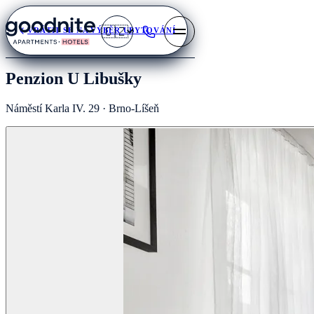
🇨🇿
VRÁTIT SE NA VÝBĚR UBYTOVÁNÍ
Penzion U Libušky
Náměstí Karla IV. 29 · Brno-Líšeň