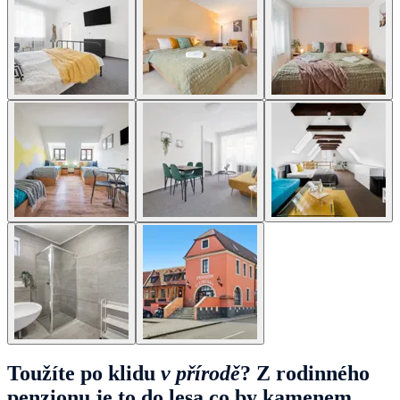
Toužíte po klidu
v přírodě
? Z rodinného
penzionu je to do lesa co by kamenem