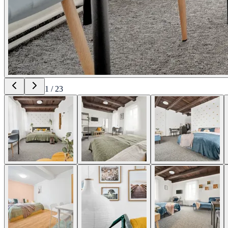
1
/
23