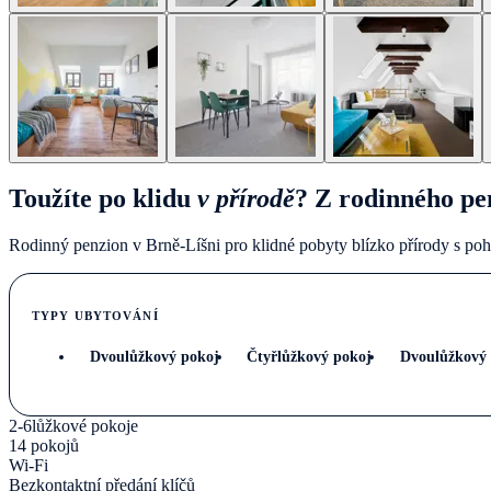
Toužíte po klidu
v přírodě
? Z rodinného pe
Rodinný penzion v Brně-Líšni pro klidné pobyty blízko přírody s p
TYPY UBYTOVÁNÍ
Dvoulůžkový pokoj
Čtyřlůžkový pokoj
Dvoulůžkový 
2-6lůžkové pokoje
14 pokojů
Wi-Fi
Bezkontaktní předání klíčů