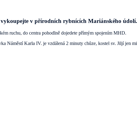
e vykoupejte v přírodních rybnících Mariánského údolí
stském ruchu, do centra pohodlně dojedete přímým spojením MHD.
a Náměstí Karla IV. je vzdálená 2 minuty chůze, kostel sv. Jiljí jen m