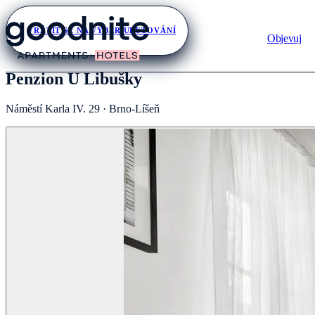
VRÁTIT SE NA VÝBĚR UBYTOVÁNÍ
Objevuj
Penzion U Libušky
Náměstí Karla IV. 29 · Brno-Líšeň