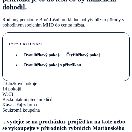
dohodil.
Rodinný penzion v Brně-Líšni pro klidné pobyty blízko přírody s
pohodlným spojením MHD do centra města.
TYPY UBYTOVÁNÍ
Dvoulůžkový pokoj
Čtyřlůžkový pokoj
Dvoulůžkový pokoj s přistýlkou
2-6lůžkové pokoje
14 pokojů
Wi-Fi
Bezkontaktní předání klíčů
Káva a čaj zdarma
Soukromá koupelna
...vydejte se na procházku, projížďku na kole nebo
se vykoupejte v přírodních rybnících Mariánského