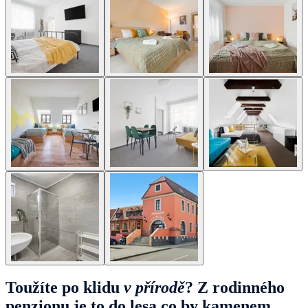
Toužíte po klidu
v přírodě
? Z rodinného
penzionu je to do lesa co by kamenem