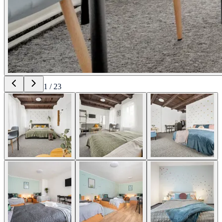
1
/
23