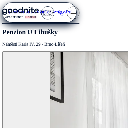
🇨🇿
VRÁTIT SE NA VÝBĚR UBYTOVÁNÍ
Penzion U Libušky
Náměstí Karla IV. 29 · Brno-Líšeň