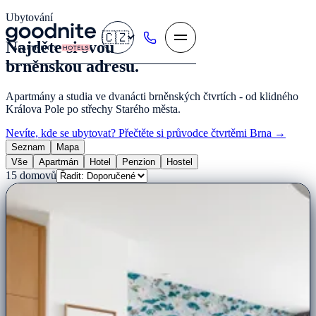
Ubytování
🇨🇿
Najděte si svou
brněnskou adresu.
Apartmány a studia ve dvanácti brněnských čtvrtích - od klidného
Králova Pole po střechy Starého města.
Nevíte, kde se ubytovat? Přečtěte si průvodce čtvrtěmi Brna →
Seznam
Mapa
Vše
Apartmán
Hotel
Penzion
Hostel
15
domovů