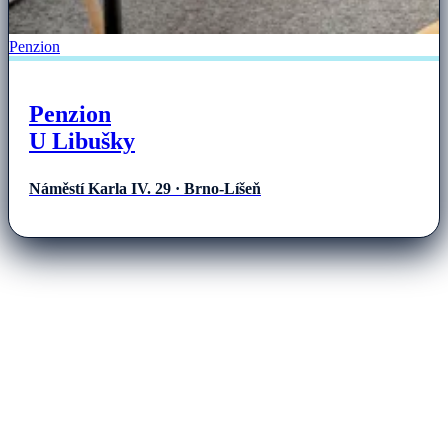
Penzion
Penzion
U Libušky
Náměstí Karla IV. 29 · Brno-Líšeň