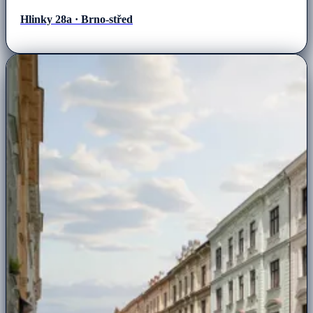
Hlinky 28a · Brno-střed