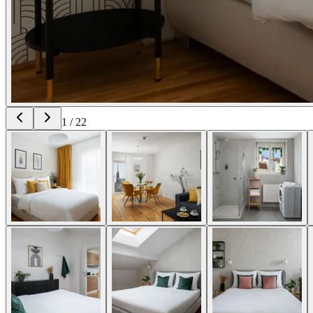
1
/
22