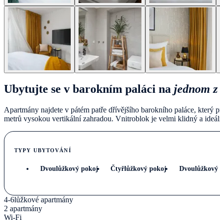
Ubytujte se v barokním paláci na
jednom z 
Apartmány najdete v pátém patře dřívějšího barokního paláce, který p
metrů vysokou vertikální zahradou. Vnitroblok je velmi klidný a ideá
TYPY UBYTOVÁNÍ
Dvoulůžkový pokoj
Čtyřlůžkový pokoj
Dvoulůžkový 
4-6lůžkové apartmány
2 apartmány
Wi-Fi