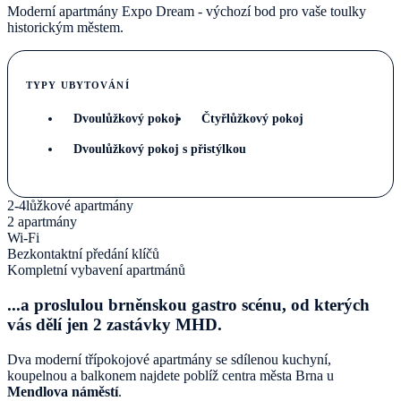
Moderní apartmány Expo Dream - výchozí bod pro vaše toulky
historickým městem.
TYPY UBYTOVÁNÍ
Dvoulůžkový pokoj
Čtyřlůžkový pokoj
Dvoulůžkový pokoj s přistýlkou
2-4lůžkové apartmány
2 apartmány
Wi-Fi
Bezkontaktní předání klíčů
Kompletní vybavení apartmánů
...a proslulou brněnskou gastro scénu, od kterých
vás dělí jen 2 zastávky MHD.
Dva moderní třípokojové apartmány se sdílenou kuchyní,
koupelnou a balkonem najdete poblíž centra města Brna u
Mendlova náměstí
.