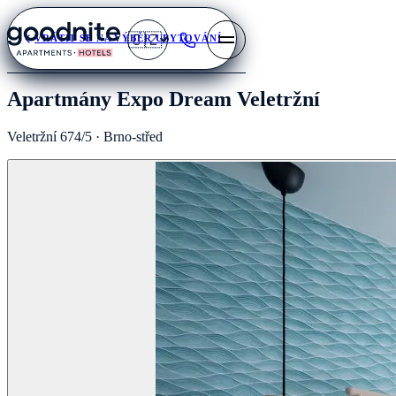
🇨🇿
VRÁTIT SE NA VÝBĚR UBYTOVÁNÍ
Apartmány Expo Dream Veletržní
Veletržní 674/5 · Brno-střed