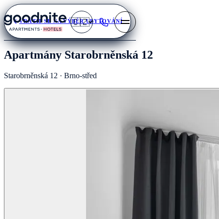
🇨🇿
VRÁTIT SE NA VÝBĚR UBYTOVÁNÍ
Apartmány Starobrněnská 12
Starobrněnská 12 · Brno-střed