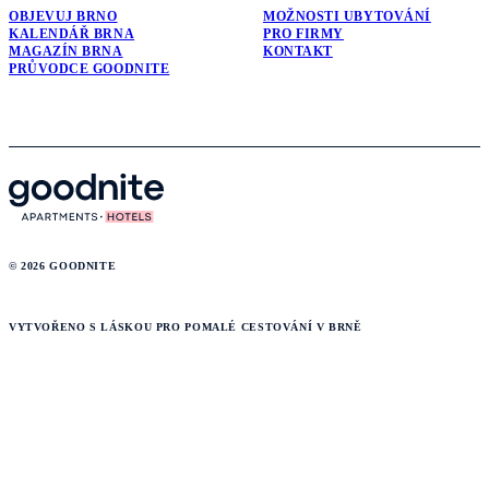
OBJEVUJ BRNO
MOŽNOSTI UBYTOVÁNÍ
KALENDÁŘ BRNA
PRO FIRMY
MAGAZÍN BRNA
KONTAKT
PRŮVODCE GOODNITE
© 2026 GOODNITE
VYTVOŘENO S LÁSKOU PRO POMALÉ CESTOVÁNÍ V BRNĚ