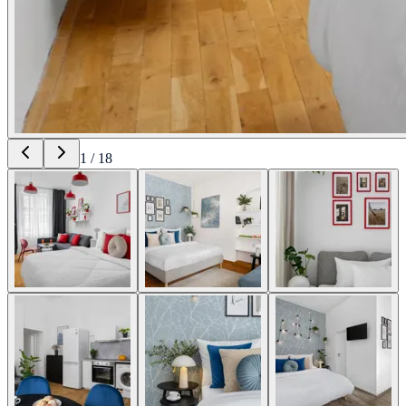
1
/
18