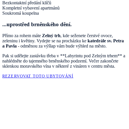
Bezkontaktní předání klíčů
Kompletní vybavení apartmánů
Soukromá koupelna
...uprostřed brněnského dění.
Přímo za rohem máte
Zelný trh
, kde seženete čerstvé ovoce,
zeleninu i květiny. Vydejte se na procházku ke
katedrále sv. Petra
a Pavla
- odměnou za výšlap vám bude výhled na město.
Pak si udělejte zastávku třeba v **Labyrintu pod Zelným trhem** a
nahlédněte do tajemného brněnského podzemí. Večer zakončete
sklenkou moravského vína v některé z vináren v centru města.
REZERVOVAT TOTO UBYTOVÁNÍ