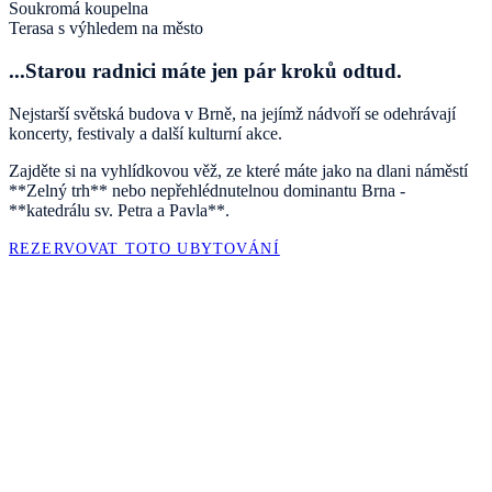
Soukromá koupelna
Terasa s výhledem na město
...Starou radnici máte jen pár kroků odtud.
Nejstarší světská budova v Brně, na jejímž nádvoří se odehrávají
koncerty, festivaly a další kulturní akce.
Zajděte si na vyhlídkovou věž, ze které máte jako na dlani náměstí
**Zelný trh** nebo nepřehlédnutelnou dominantu Brna -
**katedrálu sv. Petra a Pavla**.
REZERVOVAT TOTO UBYTOVÁNÍ