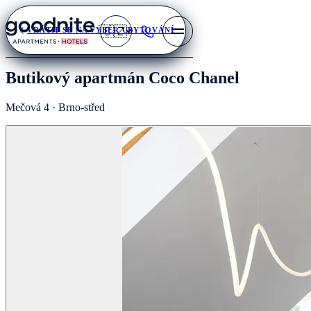
🇨🇿
VRÁTIT SE NA VÝBĚR UBYTOVÁNÍ
Butikový apartmán Coco Chanel
Mečová 4 · Brno-střed