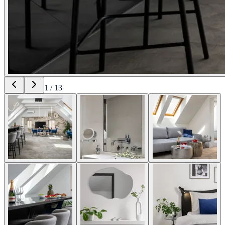
1
/
13