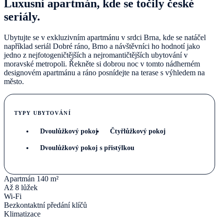
Luxusní apartmán, kde se točily české
seriály.
Ubytujte se v exkluzivním apartmánu v srdci Brna, kde se natáčel
například seriál Dobré ráno, Brno a návštěvníci ho hodnotí jako
jedno z nejfotogeničtějších a nejromantičtějších ubytování v
moravské metropoli. Řekněte si dobrou noc v tomto nádherném
designovém apartmánu a ráno posnídejte na terase s výhledem na
město.
TYPY UBYTOVÁNÍ
Dvoulůžkový pokoj
Čtyřlůžkový pokoj
Dvoulůžkový pokoj s přistýlkou
Apartmán 140 m²
Až 8 lůžek
Wi-Fi
Bezkontaktní předání klíčů
Klimatizace