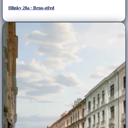
Hlinky 28a · Brno-střed