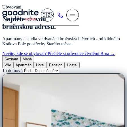
Ubytování
🇨🇿
Najděte si svou
brněnskou adresu.
Apartmány a studia ve dvanácti brněnských čtvrtích - od klidného
Králova Pole po střechy Starého města.
Nevíte, kde se ubytovat? Přečtěte si průvodce čtvrtěmi Brna →
Seznam
Mapa
Vše
Apartmán
Hotel
Penzion
Hostel
15
domovů